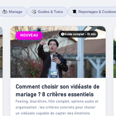
Mariage
Guides & Tutos
Reportages & Couliss
Guide complet - 10 min
NOUVEAU
Comment choisir son vidéaste de
mariage ? 8 critères essentiels
Feeling, discrétion, film complet, options audio et
organisation : les critères concrets pour choisir
un vidéaste capable de capter des émotions