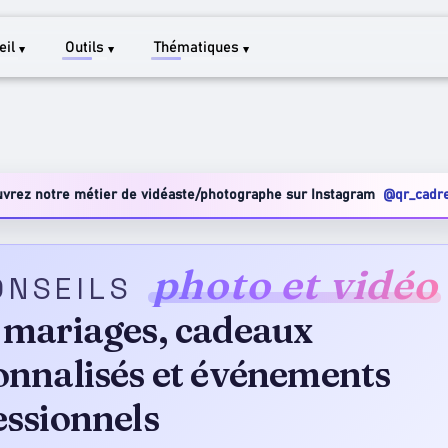
eil
Outils
Thématiques
uvrez notre métier de vidéaste/photographe sur Instagram
@qr_cadr
photo et vidéo
ONSEILS
 mariages, cadeaux
onnalisés et événements
essionnels