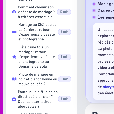
Mariage 
Comment choisir son
Cadeaux 
vidéaste de mariage ?
10 min
Événeme
8 critères essentiels
Mariage au Château de
La Canière : retour
Un espace
8 min
d'expérience vidéaste
explorer
et photographe
rédigés 
Il était une fois un
La photo 
mariage : retour
moments d
d'expérience vidéaste
9 min
professio
et photographe au
Domaine de Sola
vidéo a é
immortali
Photo de mariage en
noir et blanc : bonne ou
8 min
approche 
mauvaise idée ?
de
storyt
Pourquoi la diffusion en
des émoti
direct coûte si cher ?
8 min
Quelles alternatives
abordables ?