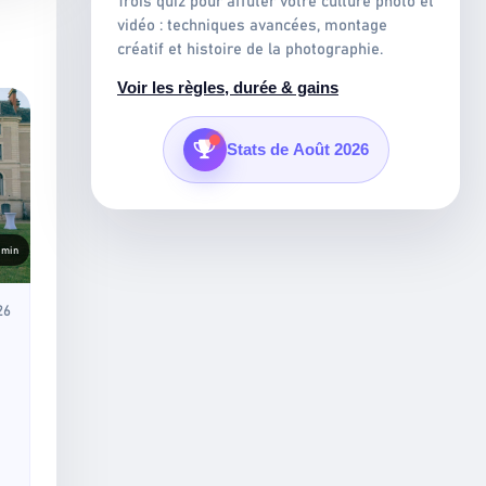
Trois quiz pour affûter votre culture photo et
vidéo : techniques avancées, montage
créatif et histoire de la photographie.
Voir les règles, durée & gains
Stats de Août 2026
×
8
min
ARTICLES LUS
0
26
QUIZ JOUÉS
0
ARTICLE LIKÉ
0
e