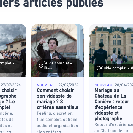
ers articles publiés
omplet -
Guide complet -
10
Guide complet - 
min
27/07/2026
27/07/2026
28/04/20
NOUVEAU
NOUVEAU
choisir
Comment choisir
Mariage au
ographe
son vidéaste de
Château de La
ge ? Le
mariage ? 8
Canière : retour
mplet
critères essentiels
d'expérience
vidéaste et
mplète,
Feeling, discrétion,
photographe
hotos de
film complet, options
Retour d'expérienc
ités et
audio et organisation
au Château de La
s : les
: les critères