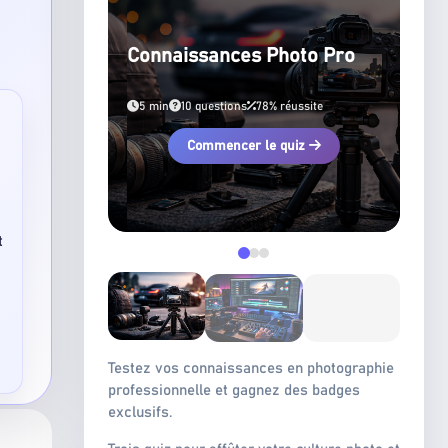
Connaissances Photo Pro
5 min
10 questions
78% réussite
Commencer le quiz
t
Testez vos connaissances en photographie
professionnelle et gagnez des badges
exclusifs.