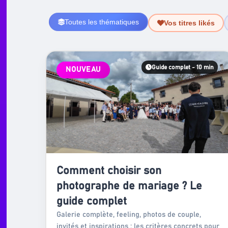
Toutes les thématiques
Vos titres likés
Tous les articles
Guide complet - 10 min
NOUVEAU
Comment choisir son
photographe de mariage ? Le
guide complet
Galerie complète, feeling, photos de couple,
invités et inspirations : les critères concrets pour