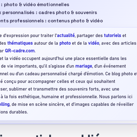
: photo & vidéo émotionnelles
personnalisés : cadres photo & souvenirs
nts professionnels : contenus photo & vidéo
 d'expression pour traiter l'
actualité
, partager des
tutoriels
et
 des
thématiques
autour de la
photo
et de la
vidéo
, avec des articles
par
QR-cadre.com
.
et la vidéo occupent aujourd’hui une place essentielle dans les
e vie importants, qu’il s’agisse d’un
mariage
, d’un événement
nnel ou d’un cadeau personnalisé chargé d’émotion. Ce blog photo e
té conçu pour accompagner celles et ceux qui souhaitent
ser, sublimer et transmettre des souvenirs forts, avec une
à la fois esthétique, humaine et professionnelle. Nous parlons ici
elling
, de mise en scène sincère, et d’images capables de réveiller
ons durables.