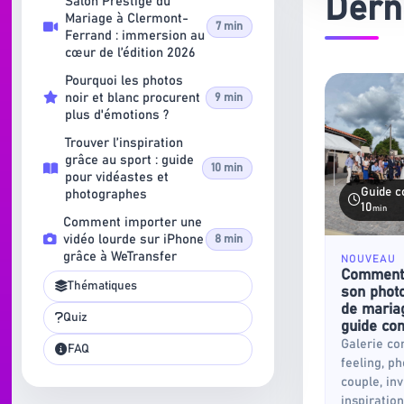
Derni
Salon Prestige du
Mariage à Clermont-
7 min
Ferrand : immersion au
cœur de l’édition 2026
Pourquoi les photos
noir et blanc procurent
9 min
plus d'émotions ?
Trouver l’inspiration
grâce au sport : guide
10 min
pour vidéastes et
Guide c
photographes
10
min
Comment importer une
vidéo lourde sur iPhone
8 min
grâce à WeTransfer
NOUVEAU
Comment 
Thématiques
son phot
de maria
Quiz
guide co
Galerie co
FAQ
feeling, p
couple, inv
inspiration