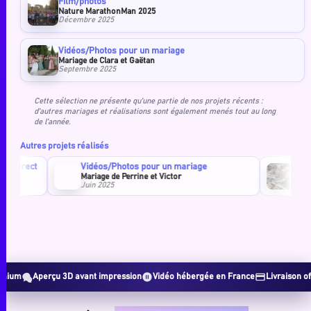
Film/photos
Nature MarathonMan 2025
Décembre 2025
Vidéos/Photos pour un mariage
Mariage de Clara et Gaëtan
Septembre 2025
Cette sélection ne présente qu’une partie de nos projets récents :
d’autres mariages et réalisations sont également menés tout au long
de l’année.
Autres projets réalisés
Vidéos/Photos pour un mariage
Film/photos
Mariage de Perrine et Victor
Nature Marath
Juin 2025
Décembre 2024
Aperçu 3D avant impression
Vidéo hébergée en France
Livraison offerte dès