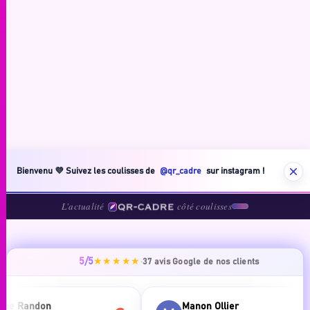
Bienvenu 💜 Suivez les coulisses de
@qr_cadre
sur instagram !
L'actualité
côté coulisses
5/5
·
★★★★★
37 avis Google de nos clients
ane Randon
Manon Ollier