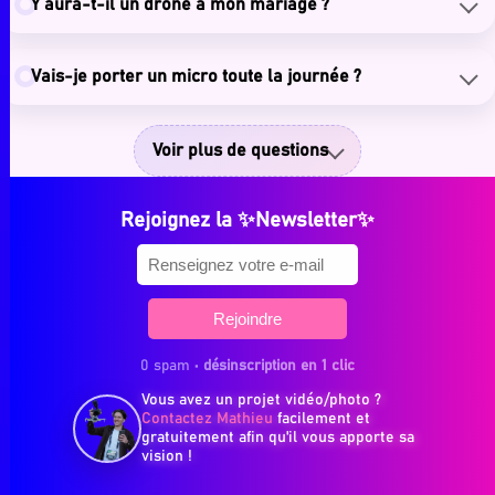
Y aura-t-il un drone à mon mariage ?
Vais-je porter un micro toute la journée ?
Voir plus de questions
Rejoignez la ✨Newsletter✨
0 spam •
désinscription en 1 clic
Vous avez un projet vidéo/photo ?
Contactez Mathieu
facilement et
gratuitement afin qu'il vous apporte sa
vision !